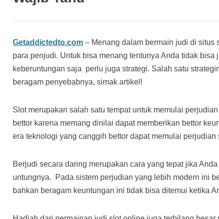
Getaddictedto.com
– Menang dalam bermain judi di situs 
para penjudi. Untuk bisa menang tentunya Anda tidak bisa
keberuntungan saja perlu juga strategi. Salah satu strateg
beragam penyebabnya, simak artikel!
Slot merupakan salah satu tempat untuk memulai perjudian 
bettor karena memang dinilai dapat memberikan bettor keuntu
era teknologi yang canggih bettor dapat memulai perjudian 
Berjudi secara daring merupakan cara yang tepat jika Anda
untungnya. Pada sistem perjudian yang lebih modern ini 
bahkan beragam keuntungan ini tidak bisa ditemui ketika An
Hadiah dari permainan judi slot online juga terbilang besa