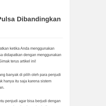
Pulsa Dibandingkan
patkan ketika Anda menggunakan
bisa didapatkan dengan menggunakan
mak terus artikel ini!
lang banyak di pilih oleh para penjudi
 hanya itu saja karena sistem
an.
tu penjudi agar bisa berjudi dengan