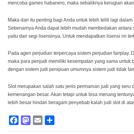
mencoba games habanero, maka sebaliknya kerugian akan
Maka dari itu penting bagi Anda untuk lebih teliti lagi dalam
Sebenarnya Anda dapat lebih mudah membedakan antara si
yaitu dari segi lisensinya. Untuk mendapatkan lisensi ini te
Pada agen perjudian terpercaya sistem perjudian fairplay. D
maka para penjudi memiliki kesempatan yang sama untuk 
dengan sistem judi penipuan umumnya sistem judi tidak fair
Slot merupakan salah satu jenis permainan judi yang seru
kemenangan besar. Akan tetapi untuk bisa menang tentuny
lebih besar hindari beragam penyebab kalah judi slot di atas
Facebook
Mastodon
Email
Share