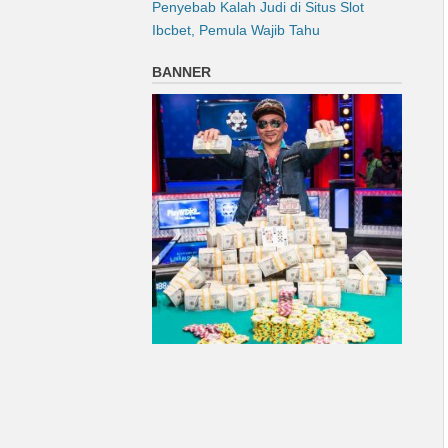
Penyebab Kalah Judi di Situs Slot
Ibcbet, Pemula Wajib Tahu
BANNER