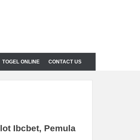
INE DEPOSIT PAKAI PULSA
TOGEL ONLINE
CONTACT US
lot Ibcbet, Pemula