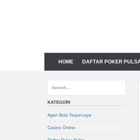
Skip
to
content
DAFTAR IDN POKER 
Skip
HOME
DAFTAR POKER PULS
to
content
Search
for:
KATEGORI
Agen Bola Terpercaya
Casino Online