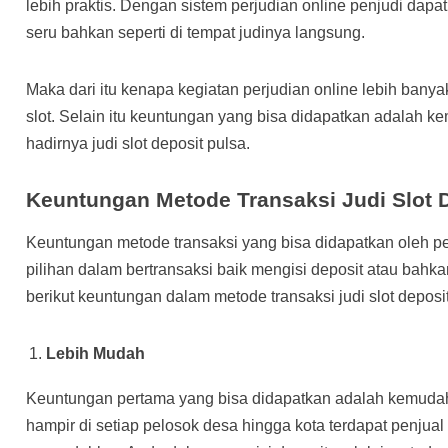
lebih praktis. Dengan sistem perjudian online penjudi dapa
seru bahkan seperti di tempat judinya langsung.
Maka dari itu kenapa kegiatan perjudian online lebih banyak
slot. Selain itu keuntungan yang bisa didapatkan adalah k
hadirnya judi slot deposit pulsa.
Keuntungan Metode Transaksi Judi Slot 
Keuntungan metode transaksi yang bisa didapatkan oleh p
pilihan dalam bertransaksi baik mengisi deposit atau bahkan
berikut keuntungan dalam metode transaksi judi slot deposit
Lebih Mudah
Keuntungan pertama yang bisa didapatkan adalah kemudaha
hampir di setiap pelosok desa hingga kota terdapat penjual