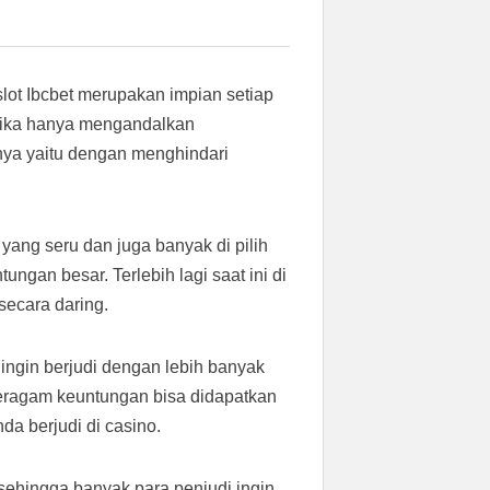
slot Ibcbet merupakan impian setiap
 jika hanya mengandalkan
inya yaitu dengan menghindari
yang seru dan juga banyak di pilih
ngan besar. Terlebih lagi saat ini di
secara daring.
 ingin berjudi dengan lebih banyak
beragam keuntungan bisa didapatkan
da berjudi di casino.
r sehingga banyak para penjudi ingin