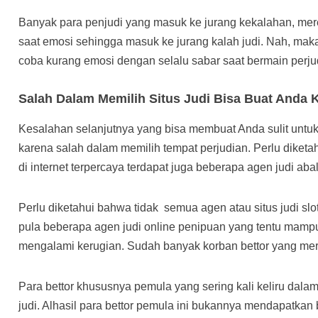
Banyak para penjudi yang masuk ke jurang kekalahan, merek
saat emosi sehingga masuk ke jurang kalah judi. Nah, maka
coba kurang emosi dengan selalu sabar saat bermain perjud
Salah Dalam Memilih Situs Judi Bisa Buat And
Kesalahan selanjutnya yang bisa membuat Anda sulit untu
karena salah dalam memilih tempat perjudian. Perlu diketah
di internet terpercaya terdapat juga beberapa agen judi abal
Perlu diketahui bahwa tidak semua agen atau situs judi slot 
pula beberapa agen judi online penipuan yang tentu mamp
mengalami kerugian. Sudah banyak korban bettor yang mer
Para bettor khususnya pemula yang sering kali keliru dala
judi. Alhasil para bettor pemula ini bukannya mendapatka