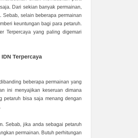
saja. Dari sekian banyak permainan,
. Sebab, selain beberapa permainan
emberi keuntungan bagi para petaruh.
r Terpercaya yang paling digemari
 IDN Terpercaya
, dibanding beberapa permainan yang
an ini menyajikan keseruan dimana
ng petaruh bisa saja menang dengan
.
. Sebab, jika anda sebagai petaruh
ngkan permainan. Butuh perhitungan