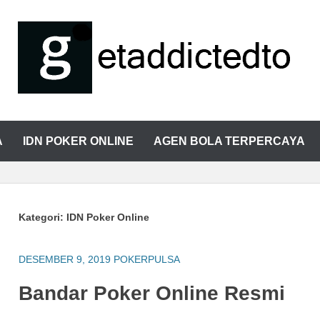
TERPERCAYA | MAIN POKER ONL
A
IDN POKER ONLINE
AGEN BOLA TERPERCAYA
Kategori:
IDN Poker Online
DESEMBER 9, 2019
POKERPULSA
Bandar Poker Online Resmi