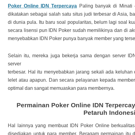
Poker Online IDN Terpercaya
Paling banyak di Minati
dikatakan sebagai salah satu situs judi terbesar di Asia,
di dunia pula. Itu baru soal popularitas, belum lagi soal ku
secara lisensi pun IDN Poker sudah memilikinya dan di akui
menyebabkan IDN Poker punya banyak member yang terseb
Selain itu, mereka juga bekerja sama dengan server I
server
terbesar. Hal itu menyebabkan jarang sekali ada keluhan
lelet atau apapun. Dan secara pelayanan kepada membe
optimal dan sangat memuaskan para membernya.
Permainan Poker Online IDN Terpercay
Petaruh Indones
Hal lainnya yang membuat IDN Poker Online berkualita
disediakan untuk para member. Beragam permainan itu