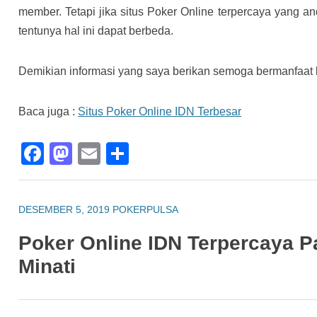
member. Tetapi jika situs Poker Online terpercaya yang an
tentunya hal ini dapat berbeda.
Demikian informasi yang saya berikan semoga bermanfaat 
Baca juga :
Situs Poker Online IDN Terbesar
Facebook
Mastodon
Email
Share
DESEMBER 5, 2019
POKERPULSA
Poker Online IDN Terpercaya P
Minati