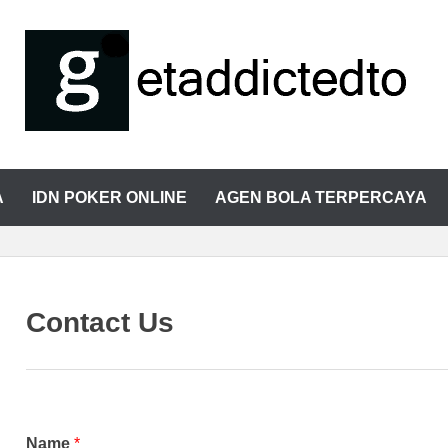
TERPERCAYA | MAIN POKER ONL
A
IDN POKER ONLINE
AGEN BOLA TERPERCAYA
Contact Us
Name
*