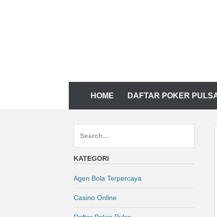
Skip
to
content
DAFTAR IDN POKER 
Skip
HOME
DAFTAR POKER PULS
to
content
Search
for:
KATEGORI
Agen Bola Terpercaya
Casino Online