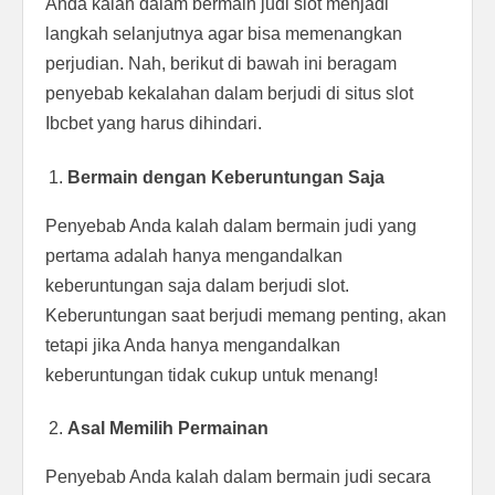
Anda kalah dalam bermain judi slot menjadi
langkah selanjutnya agar bisa memenangkan
perjudian. Nah, berikut di bawah ini beragam
penyebab kekalahan dalam berjudi di situs slot
Ibcbet yang harus dihindari.
Bermain dengan Keberuntungan Saja
Penyebab Anda kalah dalam bermain judi yang
pertama adalah hanya mengandalkan
keberuntungan saja dalam berjudi slot.
Keberuntungan saat berjudi memang penting, akan
tetapi jika Anda hanya mengandalkan
keberuntungan tidak cukup untuk menang!
Asal Memilih Permainan
Penyebab Anda kalah dalam bermain judi secara