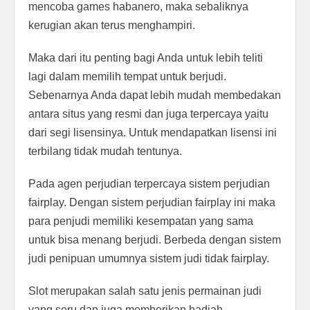
mencoba games habanero, maka sebaliknya
kerugian akan terus menghampiri.
Maka dari itu penting bagi Anda untuk lebih teliti
lagi dalam memilih tempat untuk berjudi.
Sebenarnya Anda dapat lebih mudah membedakan
antara situs yang resmi dan juga terpercaya yaitu
dari segi lisensinya. Untuk mendapatkan lisensi ini
terbilang tidak mudah tentunya.
Pada agen perjudian terpercaya sistem perjudian
fairplay. Dengan sistem perjudian fairplay ini maka
para penjudi memiliki kesempatan yang sama
untuk bisa menang berjudi. Berbeda dengan sistem
judi penipuan umumnya sistem judi tidak fairplay.
Slot merupakan salah satu jenis permainan judi
yang seru dan juga memberikan hadiah