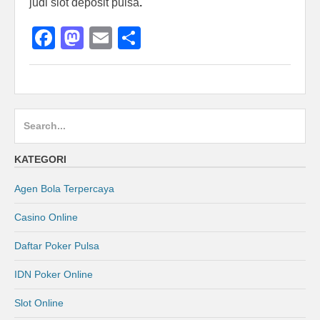
judi slot deposit pulsa
.
Facebook
Mastodon
Email
Share
Search
for:
KATEGORI
Agen Bola Terpercaya
Casino Online
Daftar Poker Pulsa
IDN Poker Online
Slot Online