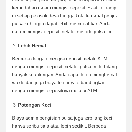
kemudahan dalam mengisi deposit. Saat ini hampir
di setiap pelosok desa hingga kota terdapat penjual
pulsa sehingga dapat lebih memudahkan Anda
dalam mengisi deposit melalui metode pulsa ini.
Lebih Hemat
Berbeda dengan mengisi deposit melalu ATM
dengan mengisi deposit melalui pulsa ini terbilang
banyak keuntungan. Anda dapat lebih menghemat
waktu dan juga biaya tentunya dibandingkan
dengan mengisi depositnya melalui ATM.
Potongan Kecil
Biaya admin pengisian pulsa juga terbilang kecil
hanya seribu saja atau lebih sedikit. Berbeda