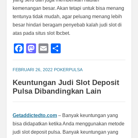
kemenangan besar. Akan tetapi untuk bisa menang
tentunya tidak mudah, agar peluang menang lebih
besar hindari beragam penyebab kalah judi slot di
atas pada situs slot Ibcbet.
Facebook
Mastodon
Email
Share
FEBRUARI 26, 2022
POKERPULSA
Keuntungan Judi Slot Deposit
Pulsa Dibandingkan Lain
Getaddictedto.com
– Banyak keuntungan yang
bisa didapatkan ketika Anda menggunakan metode
judi slot deposit pulsa. Banyak keuntungan yang