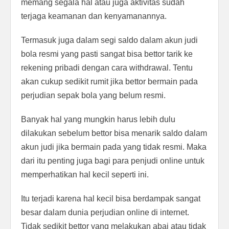
memang segala hal atau juga aktivitas sudah
terjaga keamanan dan kenyamanannya.
Termasuk juga dalam segi saldo dalam akun judi
bola resmi yang pasti sangat bisa bettor tarik ke
rekening pribadi dengan cara withdrawal. Tentu
akan cukup sedikit rumit jika bettor bermain pada
perjudian sepak bola yang belum resmi.
Banyak hal yang mungkin harus lebih dulu
dilakukan sebelum bettor bisa menarik saldo dalam
akun judi jika bermain pada yang tidak resmi. Maka
dari itu penting juga bagi para penjudi online untuk
memperhatikan hal kecil seperti ini.
Itu terjadi karena hal kecil bisa berdampak sangat
besar dalam dunia perjudian online di internet.
Tidak sedikit bettor yang melakukan abai atau tidak