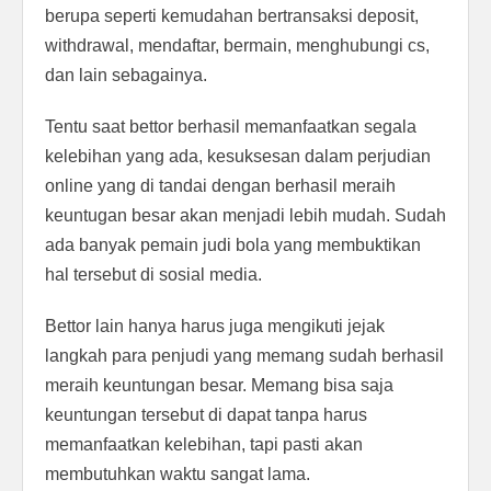
berupa seperti kemudahan bertransaksi deposit,
withdrawal, mendaftar, bermain, menghubungi cs,
dan lain sebagainya.
Tentu saat bettor berhasil memanfaatkan segala
kelebihan yang ada, kesuksesan dalam perjudian
online yang di tandai dengan berhasil meraih
keuntugan besar akan menjadi lebih mudah. Sudah
ada banyak pemain judi bola yang membuktikan
hal tersebut di sosial media.
Bettor lain hanya harus juga mengikuti jejak
langkah para penjudi yang memang sudah berhasil
meraih keuntungan besar. Memang bisa saja
keuntungan tersebut di dapat tanpa harus
memanfaatkan kelebihan, tapi pasti akan
membutuhkan waktu sangat lama.