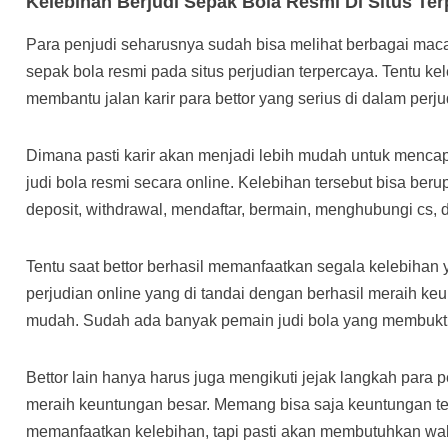
Kelebihan Berjudi Sepak Bola Resmi Di Situs Te
Para penjudi seharusnya sudah bisa melihat berbagai mac
sepak bola resmi pada situs perjudian terpercaya. Tentu ke
membantu jalan karir para bettor yang serius di dalam perju
Dimana pasti karir akan menjadi lebih mudah untuk menca
judi bola resmi secara online. Kelebihan tersebut bisa ber
deposit, withdrawal, mendaftar, bermain, menghubungi cs, 
Tentu saat bettor berhasil memanfaatkan segala kelebihan
perjudian online yang di tandai dengan berhasil meraih ke
mudah. Sudah ada banyak pemain judi bola yang membuktika
Bettor lain hanya harus juga mengikuti jejak langkah para
meraih keuntungan besar. Memang bisa saja keuntungan ter
memanfaatkan kelebihan, tapi pasti akan membutuhkan wak