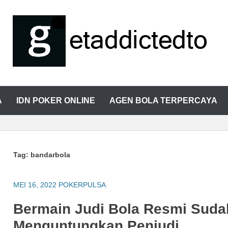
TERPERCAYA | MAIN POKER ONL
A
IDN POKER ONLINE
AGEN BOLA TERPERCAYA
Tag:
bandarbola
MEI 16, 2022
POKERPULSA
Bermain Judi Bola Resmi Suda
Menguntungkan Penjudi