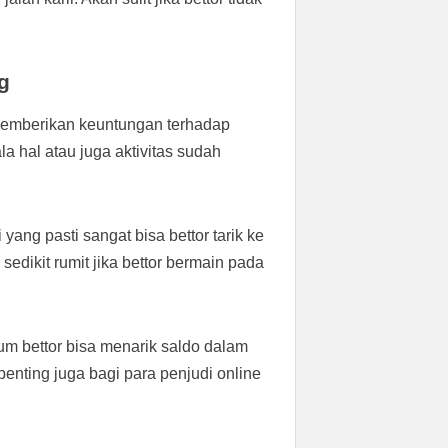
g
 memberikan keuntungan terhadap
a hal atau juga aktivitas sudah
ang pasti sangat bisa bettor tarik ke
edikit rumit jika bettor bermain pada
um bettor bisa menarik saldo dalam
 penting juga bagi para penjudi online