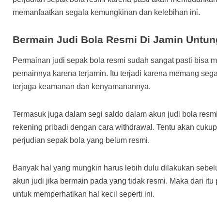
memanfaatkan segala kemungkinan dan kelebihan ini.
Bermain Judi Bola Resmi Di Jamin Untun
Permainan judi sepak bola resmi sudah sangat pasti bisa
pemainnya karena terjamin. Itu terjadi karena memang segal
terjaga keamanan dan kenyamanannya.
Termasuk juga dalam segi saldo dalam akun judi bola resmi y
rekening pribadi dengan cara withdrawal. Tentu akan cukup s
perjudian sepak bola yang belum resmi.
Banyak hal yang mungkin harus lebih dulu dilakukan sebel
akun judi jika bermain pada yang tidak resmi. Maka dari itu
untuk memperhatikan hal kecil seperti ini.