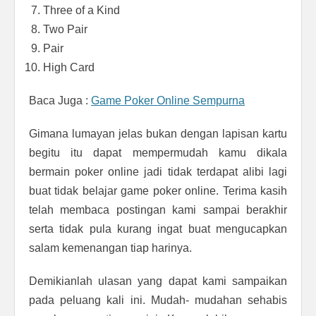
Three of a Kind
Two Pair
Pair
High Card
Baca Juga :
Game Poker Online Sempurna
Gimana lumayan jelas bukan dengan lapisan kartu
begitu itu dapat mempermudah kamu dikala
bermain poker online jadi tidak terdapat alibi lagi
buat tidak belajar game poker online. Terima kasih
telah membaca postingan kami sampai berakhir
serta tidak pula kurang ingat buat mengucapkan
salam kemenangan tiap harinya.
Demikianlah ulasan yang dapat kami sampaikan
pada peluang kali ini. Mudah- mudahan sehabis