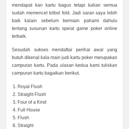
mendapat kan kartu bagus tetapi kalian semua
sudah memencet tolbol fold. Jadi saran saya lebih
baik kalain sebelum bermain pahami dahulu
tentang susunan kartu speial game poker online
terbaik.
Sesudah sukses mendaftar perihal awal yang
butuh dikenal kala main judi kartu poker merupakan
campuran kartu. Pada ulasan kedua kami tuliskan
campuran kartu bagaikan berikut.
Royal Flush
Straight Flush
Four of a Kind
Full House
Flush
Straight