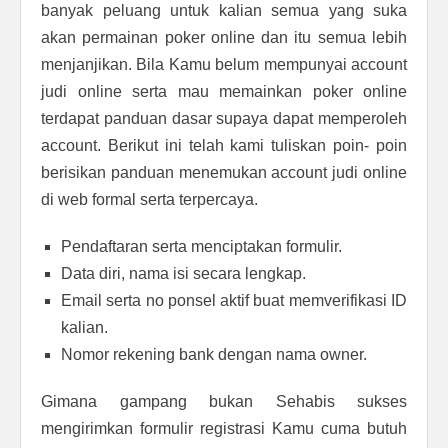
banyak peluang untuk kalian semua yang suka
akan permainan poker online dan itu semua lebih
menjanjikan. Bila Kamu belum mempunyai account
judi online serta mau memainkan poker online
terdapat panduan dasar supaya dapat memperoleh
account. Berikut ini telah kami tuliskan poin- poin
berisikan panduan menemukan account judi online
di web formal serta terpercaya.
Pendaftaran serta menciptakan formulir.
Data diri, nama isi secara lengkap.
Email serta no ponsel aktif buat memverifikasi ID
kalian.
Nomor rekening bank dengan nama owner.
Gimana gampang bukan Sehabis sukses
mengirimkan formulir registrasi Kamu cuma butuh