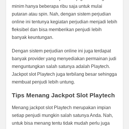
minim hanya beberapa ribu saja untuk mulai
putaran atau spin. Nah, dengan sistem perjudian
online ini tentunya kegiatan perjudian menjadi lebih
fleksibel dan bisa memberikan penjudi lebih
banyak keuntungan.
Dengan sistem perjudian online ini juga terdapat
banyak provider yang menyediakan permainan judi
menguntungkan salah satunya adalah Playtech.
Jackpot slot Playtech juga terbilang besar sehingga
membuat penjudi lebih untung.
Tips Menang Jackpot Slot Playtech
Menang jackpot slot Playtech merupakan impian
setiap penjudi mungkin salah satunya Anda. Nah,
untuk bisa menang tentu tidak mudah perlu juga