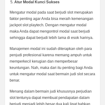
Atur Modal Kunci Sukses
Mengatur modal pada saat berjudi slot merupakan
faktor penting agar Anda bisa meraih kemenangan
jackpot slot playtech. Dengan mengatur modal
maka Anda dapat mengontrol modal saat berjudi
sehingga dapat berjudi lebih lama di esok harinya.
Manajemen modal ini sudah diterapkan oleh para
penjudi profesional karena memang ampuh untuk
memperkecil kerugian dan memperbesar
keuntungan. Nah, maka dari itu penting bagi Anda
untuk mengatur modal saat bermain judi slot secara
benar.
Menang dalam bermain judi khususnya perjudian
slot tentunya dapat membuat pendapatan dalam
berjudi menjadi lebih besar dua kali lipat bahkan