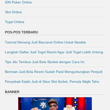
IDN Poker Online
Slot Online
Togel Online
POS-POS TERBARU
Tutorial Menang Judi Baccarat Online Untuk Newbie
Langkah Daftar Judi Togel Resmi Agar Judi Togel Lebih Untung
Tips Jitu Tembus Judi Bola Sbobet dengan Cara Ini
Bermain Judi Bola Resmi Sudah Pasti Menguntungkan Penjudi
Penyebab Kalah Judi di Situs Slot Ibcbet, Pemula Wajib Tahu
BANNER