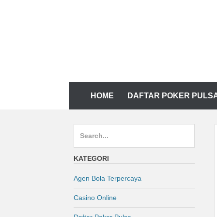
Skip
to
content
DAFTAR IDN POKER 
Skip
HOME
DAFTAR POKER PULS
to
content
Search
for:
KATEGORI
Agen Bola Terpercaya
Casino Online