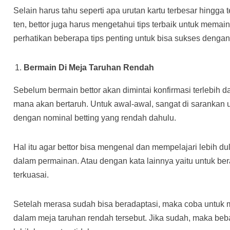
Selain harus tahu seperti apa urutan kartu terbesar hingga
ten, bettor juga harus mengetahui tips terbaik untuk mema
perhatikan beberapa tips penting untuk bisa sukses dengan 
Bermain Di Meja Taruhan Rendah
Sebelum bermain bettor akan dimintai konfirmasi terlebih 
mana akan bertaruh. Untuk awal-awal, sangat di sarankan u
dengan nominal betting yang rendah dahulu.
Hal itu agar bettor bisa mengenal dan mempelajari lebih 
dalam permainan. Atau dengan kata lainnya yaitu untuk be
terkuasai.
Setelah merasa sudah bisa beradaptasi, maka coba untu
dalam meja taruhan rendah tersebut. Jika sudah, maka beb