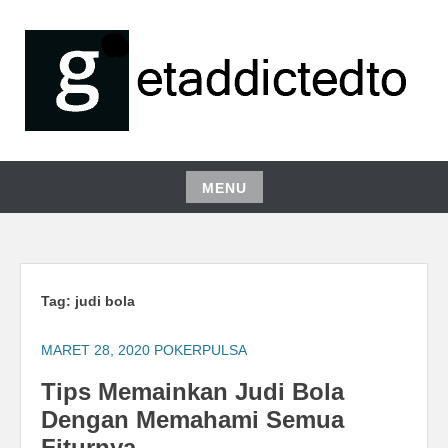
Skip
to
content
DAFTAR IDN POKER
TERPERCAYA | MAIN POKER
MENU
Skip
ONLINE DEPOSIT PAKAI PULSA
to
content
Tag:
judi bola
MARET 28, 2020
POKERPULSA
Tips Memainkan Judi Bola
Dengan Memahami Semua
Fiturnya