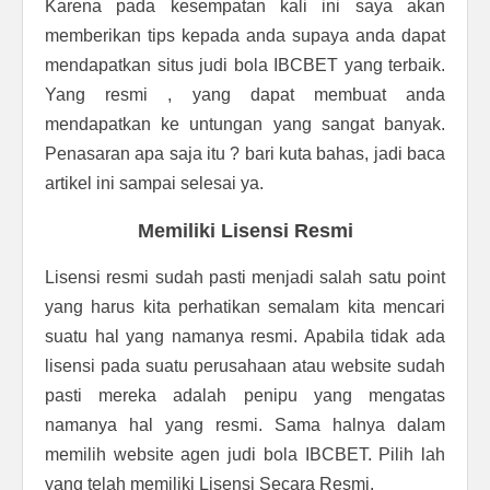
Karena pada kesempatan kali ini saya akan
memberikan tips kepada anda supaya anda dapat
mendapatkan situs judi bola IBCBET yang terbaik.
Yang resmi , yang dapat membuat anda
mendapatkan ke untungan yang sangat banyak.
Penasaran apa saja itu ? bari kuta bahas, jadi baca
artikel ini sampai selesai ya.
Memiliki Lisensi Resmi
Lisensi resmi sudah pasti menjadi salah satu point
yang harus kita perhatikan semalam kita mencari
suatu hal yang namanya resmi. Apabila tidak ada
lisensi pada suatu perusahaan atau website sudah
pasti mereka adalah penipu yang mengatas
namanya hal yang resmi. Sama halnya dalam
memilih website agen judi bola IBCBET. Pilih lah
yang telah memiliki Lisensi Secara Resmi.