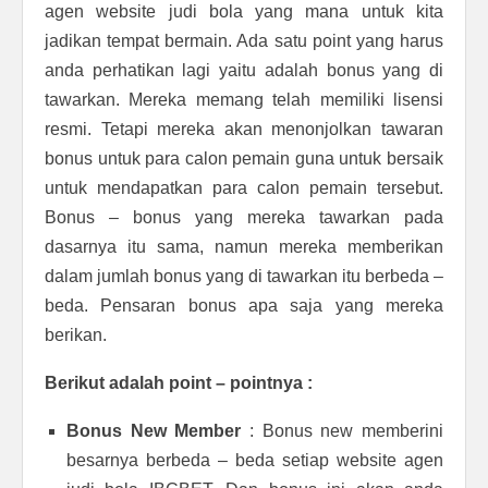
agen website judi bola yang mana untuk kita
jadikan tempat bermain. Ada satu point yang harus
anda perhatikan lagi yaitu adalah bonus yang di
tawarkan. Mereka memang telah memiliki lisensi
resmi. Tetapi mereka akan menonjolkan tawaran
bonus untuk para calon pemain guna untuk bersaik
untuk mendapatkan para calon pemain tersebut.
Bonus – bonus yang mereka tawarkan pada
dasarnya itu sama, namun mereka memberikan
dalam jumlah bonus yang di tawarkan itu berbeda –
beda. Pensaran bonus apa saja yang mereka
berikan.
Berikut adalah point – pointnya :
Bonus New Member
: Bonus new memberini
besarnya berbeda – beda setiap website agen