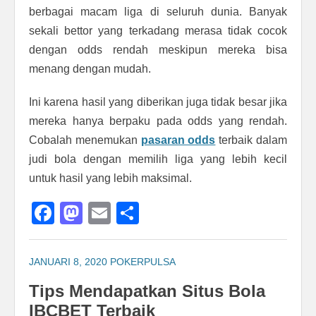
berbagai macam liga di seluruh dunia. Banyak
sekali bettor yang terkadang merasa tidak cocok
dengan odds rendah meskipun mereka bisa
menang dengan mudah.
Ini karena hasil yang diberikan juga tidak besar jika
mereka hanya berpaku pada odds yang rendah.
Cobalah menemukan
pasaran odds
terbaik dalam
judi bola dengan memilih liga yang lebih kecil
untuk hasil yang lebih maksimal.
Facebook
Mastodon
Email
Share
JANUARI 8, 2020
POKERPULSA
Tips Mendapatkan Situs Bola
IBCBET Terbaik