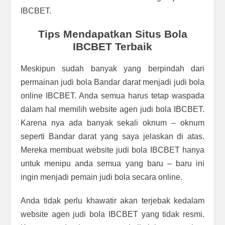
IBCBET.
Tips Mendapatkan Situs Bola
IBCBET Terbaik
Meskipun sudah banyak yang berpindah dari
permainan judi bola Bandar darat menjadi judi bola
online IBCBET. Anda semua harus tetap waspada
dalam hal memilih website agen judi bola IBCBET.
Karena nya ada banyak sekali oknum – oknum
seperti Bandar darat yang saya jelaskan di atas.
Mereka membuat website judi bola IBCBET hanya
untuk menipu anda semua yang baru – baru ini
ingin menjadi pemain judi bola secara online.
Anda tidak perlu khawatir akan terjebak kedalam
website agen judi bola IBCBET yang tidak resmi.