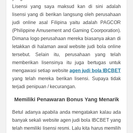
Lisensi yang saya maksud kan di sini adalah
lisensi yang di berikan langsung oleh perusahaan
judi online asal Filipina yaitu adalah PAGCOR
(Philippine Amusement and Gaming Coorporation).
Dimana logo perusahaan mereka biasanya akan di
letakkan di halaman awal website judi bola online
tersebut. Selain itu, perusahaan yang telah
memberikan lisensinya itu juga bertugas untuk
mengawasi setiap website
agen judi bola IBCBET
yang telah mereka berikan lisensi. Supaya tidak
terjadi penipuan / kecurangan.
Memiliki Penawaran Bonus Yang Menarik
Betul adanya apabila anda mengatakan kalau ada
banyak sekali website agen judi bola IBCBET yang
telah memiliki lisensi resmi. Lalu kita harus memilih