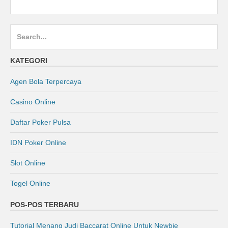
Search
for:
KATEGORI
Agen Bola Terpercaya
Casino Online
Daftar Poker Pulsa
IDN Poker Online
Slot Online
Togel Online
POS-POS TERBARU
Tutorial Menang Judi Baccarat Online Untuk Newbie