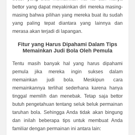
bettor yang dapat meyakinkan diri mereka masing-
masing bahwa pilihan yang mereka buat itu sudah
yang paling tepat diantara yang lainnya dan
merasa akan terjadi di lapangan.
Fitur yang Harus Dipahami Dalam Tips
Memainkan Judi Bola Oleh Pemula
Tentu masih banyak hal yang harus dipahami
pemula jika mereka ingin sukses dalam
memainkan judi bola. Meskipun cara
memainkannya terlihat sederhana karena hanya
tinggal memilih dan menebak. Tetap saja bettor
butuh pengetahuan tentang seluk beluk permainan
taruhan bola. Sehingga Anda tidak akan bingung
dan inilah beberapa tips untuk membuat Anda
familiar dengan permainan ini antara lain: