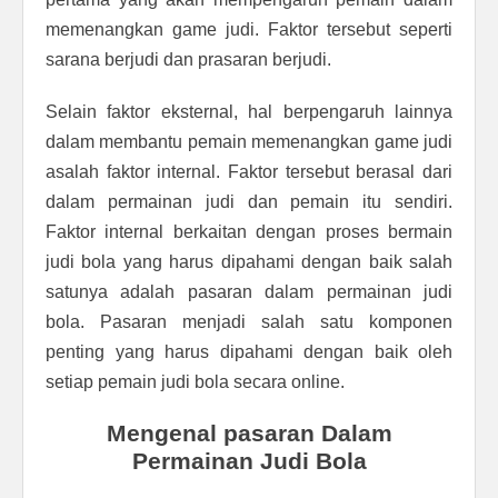
memenangkan game judi. Faktor tersebut seperti
sarana berjudi dan prasaran berjudi.
Selain faktor eksternal, hal berpengaruh lainnya
dalam membantu pemain memenangkan game judi
asalah faktor internal. Faktor tersebut berasal dari
dalam permainan judi dan pemain itu sendiri.
Faktor internal berkaitan dengan proses bermain
judi bola yang harus dipahami dengan baik salah
satunya adalah pasaran dalam permainan judi
bola. Pasaran menjadi salah satu komponen
penting yang harus dipahami dengan baik oleh
setiap pemain judi bola secara online.
Mengenal pasaran Dalam
Permainan Judi Bola