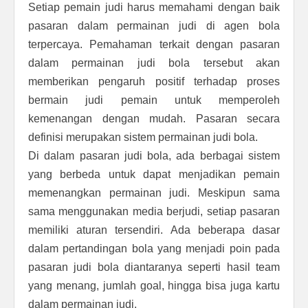
Setiap pemain judi harus memahami dengan baik
pasaran dalam permainan judi di agen bola
terpercaya. Pemahaman terkait dengan pasaran
dalam permainan judi bola tersebut akan
memberikan pengaruh positif terhadap proses
bermain judi pemain untuk memperoleh
kemenangan dengan mudah. Pasaran secara
definisi merupakan sistem permainan judi bola.
Di dalam pasaran judi bola, ada berbagai sistem
yang berbeda untuk dapat menjadikan pemain
memenangkan permainan judi. Meskipun sama
sama menggunakan media berjudi, setiap pasaran
memiliki aturan tersendiri. Ada beberapa dasar
dalam pertandingan bola yang menjadi poin pada
pasaran judi bola diantaranya seperti hasil team
yang menang, jumlah goal, hingga bisa juga kartu
dalam permainan judi.