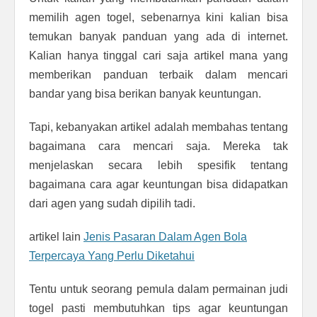
memilih agen togel, sebenarnya kini kalian bisa
temukan banyak panduan yang ada di internet.
Kalian hanya tinggal cari saja artikel mana yang
memberikan panduan terbaik dalam mencari
bandar yang bisa berikan banyak keuntungan.
Tapi, kebanyakan artikel adalah membahas tentang
bagaimana cara mencari saja. Mereka tak
menjelaskan secara lebih spesifik tentang
bagaimana cara agar keuntungan bisa didapatkan
dari agen yang sudah dipilih tadi.
artikel lain
Jenis Pasaran Dalam Agen Bola
Terpercaya Yang Perlu Diketahui
Tentu untuk seorang pemula dalam permainan judi
togel pasti membutuhkan tips agar keuntungan