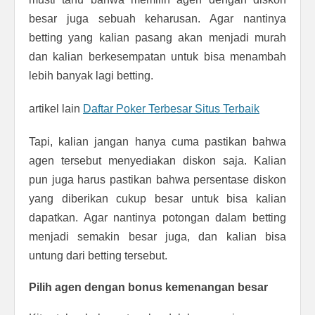
besar juga sebuah keharusan. Agar nantinya
betting yang kalian pasang akan menjadi murah
dan kalian berkesempatan untuk bisa menambah
lebih banyak lagi betting.
artikel lain
Daftar Poker Terbesar Situs Terbaik
Tapi, kalian jangan hanya cuma pastikan bahwa
agen tersebut menyediakan diskon saja. Kalian
pun juga harus pastikan bahwa persentase diskon
yang diberikan cukup besar untuk bisa kalian
dapatkan. Agar nantinya potongan dalam betting
menjadi semakin besar juga, dan kalian bisa
untung dari betting tersebut.
Pilih agen dengan bonus kemenangan besar