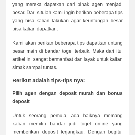
yang mereka dapatkan dari pihak agen menjadi
besar. Dari situlah kami ingin berikan beberapa tips
yang bisa kalian lakukan agar keuntungan besar
bisa kalian dapatkan.
Kami akan berikan beberapa tips dapatkan untung
besar main di bandar togel terbaik. Maka dari itu,
artikel ini sangat bermanfaat dan layak untuk kalian
simak sampai tuntas.
Berikut adalah tips-tips nya:
Pilih agen dengan deposit murah dan bonus
deposit
Untuk seorang pemula, ada baiknya memang
kalian memilih bandar judi togel online yang
memberikan deposit terjangkau. Dengan begitu,