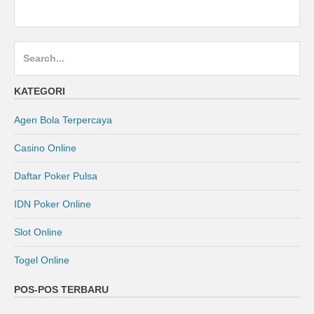
Search
for:
KATEGORI
Agen Bola Terpercaya
Casino Online
Daftar Poker Pulsa
IDN Poker Online
Slot Online
Togel Online
POS-POS TERBARU