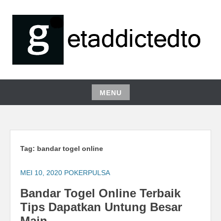
Skip
to
content
DAFTAR IDN POKER
TERPERCAYA | MAIN POKER
MENU
Skip
ONLINE DEPOSIT PAKAI PULSA
to
content
Tag:
bandar togel online
MEI 10, 2020
POKERPULSA
Bandar Togel Online Terbaik
Tips Dapatkan Untung Besar
Main