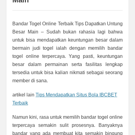
Bandar Togel Online Terbaik Tips Dapatkan Untung
Besar Main – Sudah bukan rahasia lagi bahwa
untuk bisa mendapatkan keuntungan besar dalam
bermain judi togel ialah dengan memilih bandar
togel online terpercaya. Yang pasti, keuntungan
besar dalam permainan serta fasilitas lengkap
tersedia untuk bisa kalian nikmati sebagai seorang
member di sana.
artikel lain
Tips Mendapatkan Situs Bola IBCBET
Terbaik
Namun kini, rasa untuk memilih bandar togel online
terpercaya semakin sulit prosesnya. Banyaknya
bandar yang ada membuat kita semakin bingung